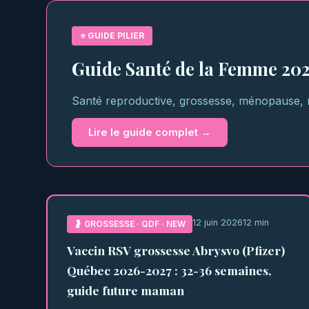
⭐ GUIDE PILIER
Guide Santé de la Femme 2026
Santé reproductive, grossesse, ménopause, m
Lire le guide complet →
12 juin 2026
12 min
🤰 GROSSESSE · QDF · NEW
Vaccin RSV grossesse Abrysvo (Pfizer)
Québec 2026-2027 : 32-36 semaines,
guide future maman